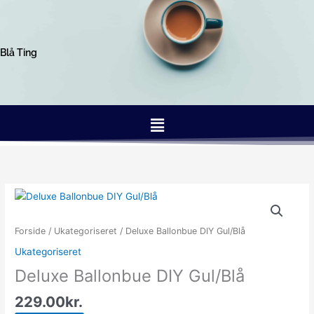
Gå
til
indholdet
Blå Ting
Menu
Forside
/
Ukategoriseret
/ Deluxe Ballonbue DIY Gul/Blå
Ukategoriseret
Deluxe Ballonbue DIY Gul/Blå
229.00
kr.