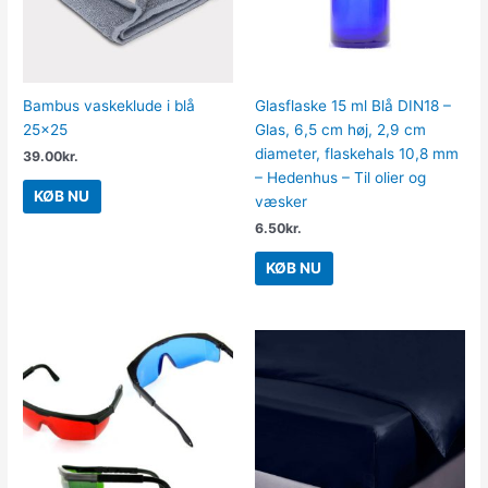
Bambus vaskeklude i blå
Glasflaske 15 ml Blå DIN18 –
25×25
Glas, 6,5 cm høj, 2,9 cm
diameter, flaskehals 10,8 mm
39.00
kr.
– Hedenhus – Til olier og
KØB NU
væsker
6.50
kr.
KØB NU