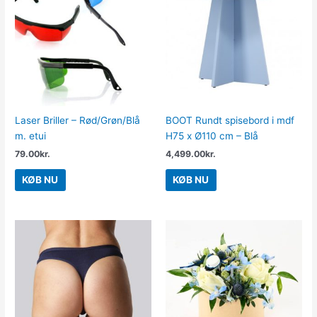
Laser Briller – Rød/Grøn/Blå
BOOT Rundt spisebord i mdf
m. etui
H75 x Ø110 cm – Blå
79.00
kr.
4,499.00
kr.
KØB NU
KØB NU