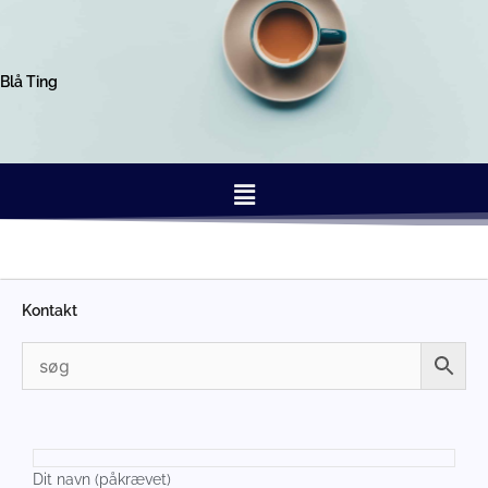
Gå
til
indholdet
Blå Ting
Menu
Kontakt
Dit navn (påkrævet)