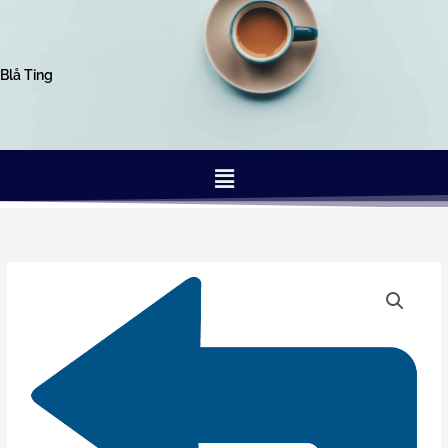
Gå
til
indholdet
Blå Ting
Menu