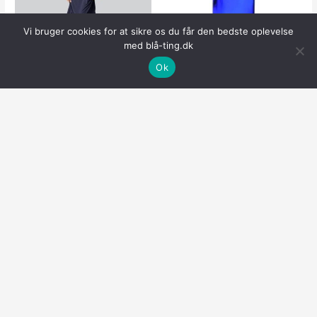
Vi bruger cookies for at sikre os du får den bedste oplevelse
med blå-ting.dk
Ok
Bambus natkjole m. bred
Glasflaske 100 ml koboltblå
strop i navy blå
DIN18 – Højde 11,2 cm,
diameter 4,5 cm, flaskehals
369.00
kr.
10,8 mm – Hedenhus
KØB NU
9.50
kr.
KØB NU
Lilla
Copyright © 2026
Blå Ting