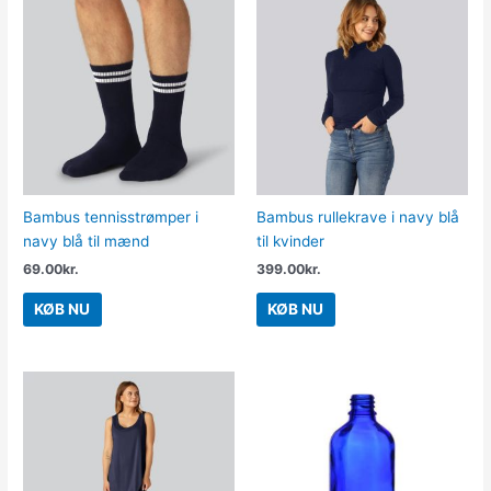
Bambus tennisstrømper i
Bambus rullekrave i navy blå
navy blå til mænd
til kvinder
69.00
kr.
399.00
kr.
KØB NU
KØB NU