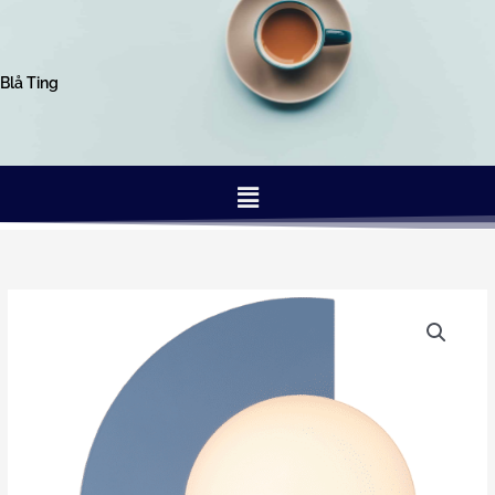
Gå
til
indholdet
Blå Ting
Menu