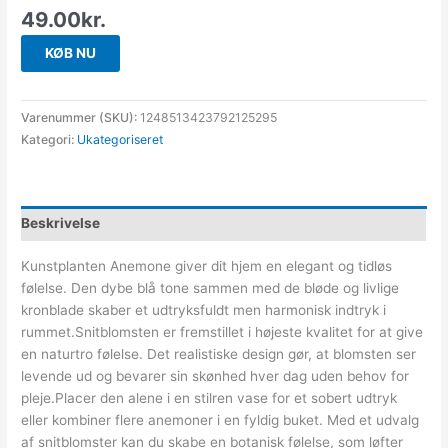
49.00
kr.
KØB NU
Varenummer (SKU):
1248513423792125295
Kategori:
Ukategoriseret
Beskrivelse
Kunstplanten Anemone giver dit hjem en elegant og tidløs
følelse. Den dybe blå tone sammen med de bløde og livlige
kronblade skaber et udtryksfuldt men harmonisk indtryk i
rummet.Snitblomsten er fremstillet i højeste kvalitet for at give
en naturtro følelse. Det realistiske design gør, at blomsten ser
levende ud og bevarer sin skønhed hver dag uden behov for
pleje.Placer den alene i en stilren vase for et sobert udtryk
eller kombiner flere anemoner i en fyldig buket. Med et udvalg
af snitblomster kan du skabe en botanisk følelse, som løfter