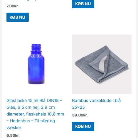
KØB NU
7.00
kr.
KØB NU
Glasflaske 15 ml Blå DIN18 –
Bambus vaskeklude i blå
Glas, 6,5 cm høj, 2,9 cm
25×25
diameter, flaskehals 10,8 mm
39.00
kr.
– Hedenhus – Til olier og
KØB NU
væsker
6.50
kr.