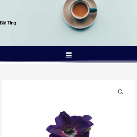
Gå
til
indholdet
Blå Ting
Menu