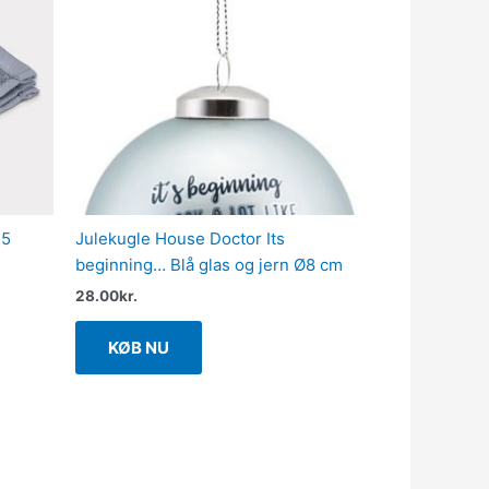
25
Julekugle House Doctor Its
beginning… Blå glas og jern Ø8 cm
28.00
kr.
KØB NU