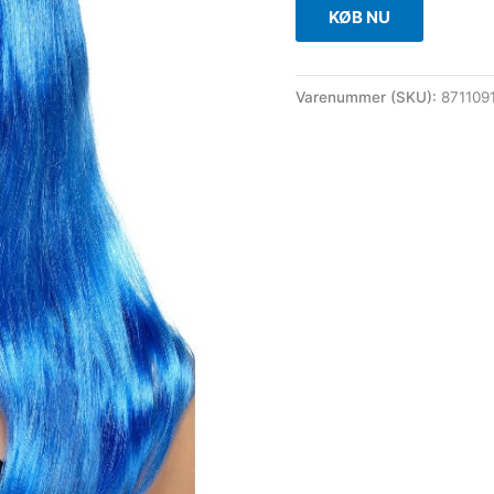
KØB NU
Varenummer (SKU):
871109