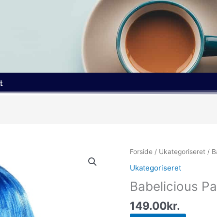
t
Forside
/
Ukategoriseret
/ B
Ukategoriseret
Babelicious Pa
149.00
kr.