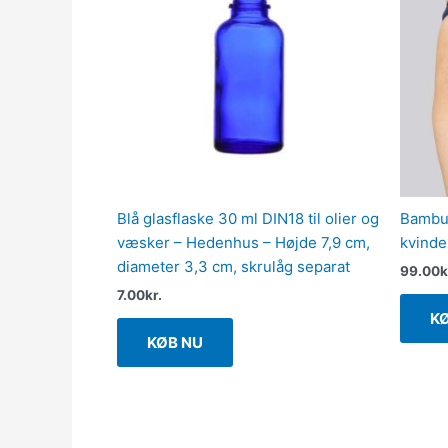
Blå glasflaske 30 ml DIN18 til olier og
Bambus
væsker – Hedenhus – Højde 7,9 cm,
kvinde
diameter 3,3 cm, skrulåg separat
99.00
k
7.00
kr.
K
KØB NU