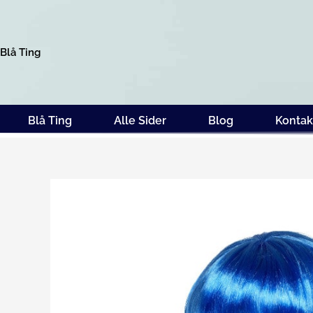
Gå
til
indholdet
Blå Ting
Blå Ting
Alle Sider
Blog
Kontak