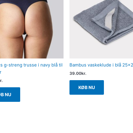
 g-streng trusse i navy blå til
Bambus vaskeklude i blå 25×
r
39.00
kr.
r.
KØB NU
ØB NU