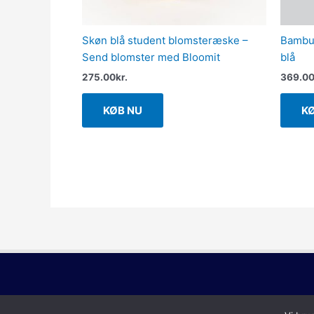
Skøn blå student blomsteræske –
Bambus
Send blomster med Bloomit
blå
275.00
kr.
369.0
KØB NU
K