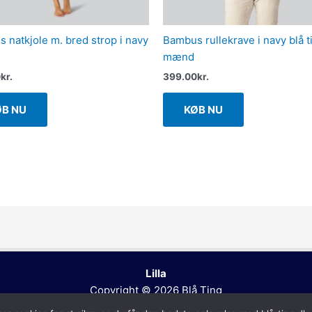
 natkjole m. bred strop i navy
Bambus rullekrave i navy blå ti
mænd
0
kr.
399.00
kr.
ØB NU
KØB NU
Lilla
Copyright © 2026
Blå Ting