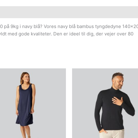
å 9kg i navy blå? Vores navy blå bambus tyngdedyne 140×200 
dt med gode kvaliteter. Den er ideel til dig, der vejer over 80