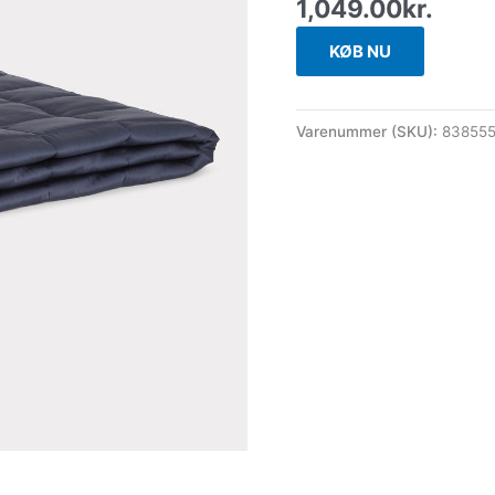
1,049.00
kr.
KØB NU
Varenummer (SKU):
83855