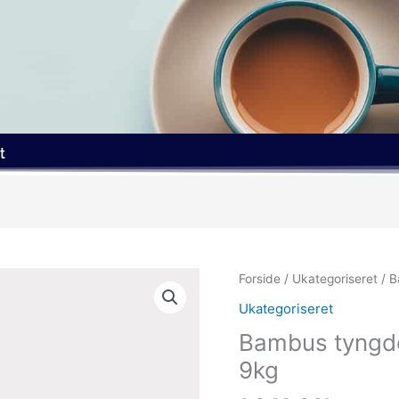
t
Forside
/
Ukategoriseret
/ B
Ukategoriseret
Bambus tyngde
9kg