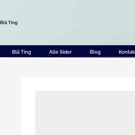
Gå
til
indholdet
Blå Ting
Blå Ting
Alle Sider
Blog
Kontak