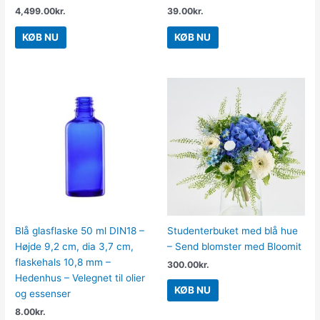
4,499.00
kr.
39.00
kr.
KØB NU
KØB NU
Blå glasflaske 50 ml DIN18 –
Studenterbuket med blå hue
Højde 9,2 cm, dia 3,7 cm,
– Send blomster med Bloomit
flaskehals 10,8 mm –
300.00
kr.
Hedenhus – Velegnet til olier
KØB NU
og essenser
8.00
kr.