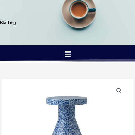
Gå
til
indholdet
Blå Ting
Menu