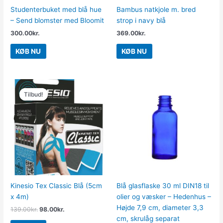
Studenterbuket med blå hue
Bambus natkjole m. bred
– Send blomster med Bloomit
strop i navy blå
300.00
kr.
369.00
kr.
KØB NU
KØB NU
Den
Den
oprindelige
aktuelle
Tilbud!
Tilbud!
pris
pris
var:
er:
139.00kr..
98.00kr..
Kinesio Tex Classic Blå (5cm
Blå glasflaske 30 ml DIN18 til
x 4m)
olier og væsker – Hedenhus –
Højde 7,9 cm, diameter 3,3
139.00
kr.
98.00
kr.
cm, skrulåg separat