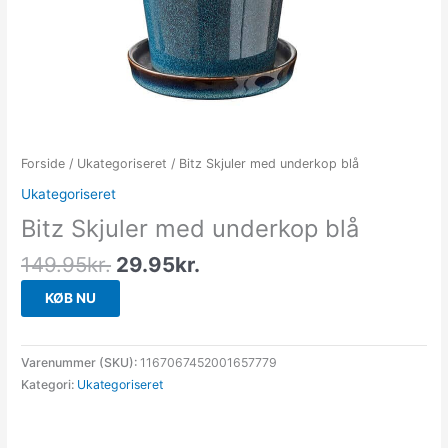
Forside
/
Ukategoriseret
/ Bitz Skjuler med underkop blå
Ukategoriseret
Bitz Skjuler med underkop blå
149.95
kr.
29.95
kr.
KØB NU
Varenummer (SKU):
1167067452001657779
Kategori:
Ukategoriseret