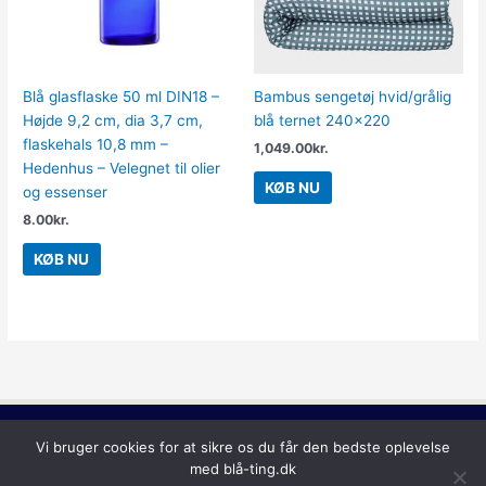
Blå glasflaske 50 ml DIN18 –
Bambus sengetøj hvid/grålig
Højde 9,2 cm, dia 3,7 cm,
blå ternet 240×220
flaskehals 10,8 mm –
1,049.00
kr.
Hedenhus – Velegnet til olier
KØB NU
og essenser
8.00
kr.
KØB NU
Lilla
Vi bruger cookies for at sikre os du får den bedste oplevelse
Copyright © 2026
Blå Ting
med blå-ting.dk