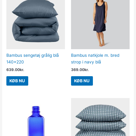
Bambus sengetøj grålig blå
Bambus natkjole m. bred
140×220
strop i navy blå
639.00
kr.
369.00
kr.
KØB NU
KØB NU