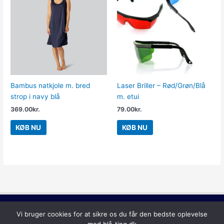
Bambus natkjole m. bred
Laser Briller – Rød/Grøn/Blå
strop i navy blå
m. etui
369.00
kr.
79.00
kr.
KØB NU
KØB NU
Lilla
Vi bruger cookies for at sikre os du får den bedste oplevelse
Copyright © 2026
Blå Ting