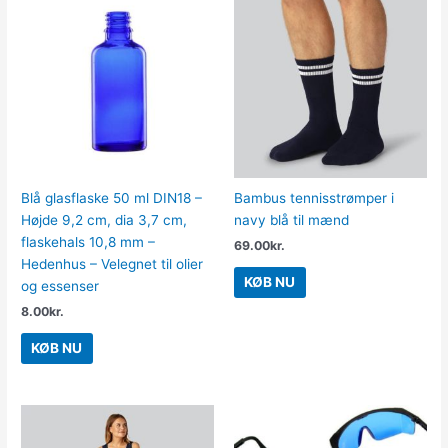
Blå glasflaske 50 ml DIN18 –
Bambus tennisstrømper i
Højde 9,2 cm, dia 3,7 cm,
navy blå til mænd
flaskehals 10,8 mm –
69.00
kr.
Hedenhus – Velegnet til olier
KØB NU
og essenser
8.00
kr.
KØB NU