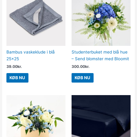
Bambus vaskeklude i blå
Studenterbuket med blå hue
25×25
– Send blomster med Bloomit
39.00
kr.
300.00
kr.
KØB NU
KØB NU