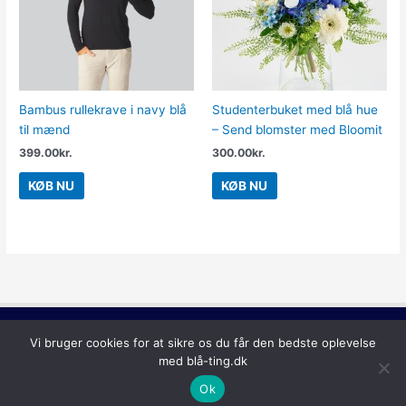
Bambus rullekrave i navy blå
Studenterbuket med blå hue
til mænd
– Send blomster med Bloomit
399.00
kr.
300.00
kr.
KØB NU
KØB NU
Lilla
Vi bruger cookies for at sikre os du får den bedste oplevelse
Copyright © 2026
Blå Ting
med blå-ting.dk
Ok