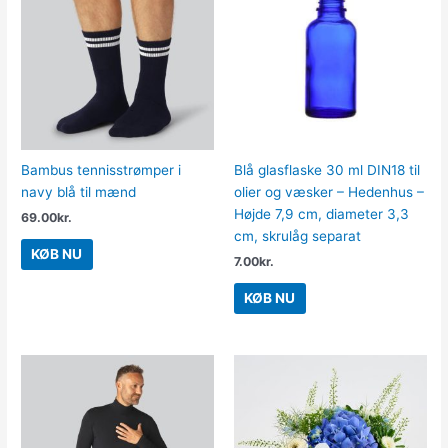
Bambus tennisstrømper i
Blå glasflaske 30 ml DIN18 til
navy blå til mænd
olier og væsker – Hedenhus –
Højde 7,9 cm, diameter 3,3
69.00
kr.
cm, skrulåg separat
KØB NU
7.00
kr.
KØB NU