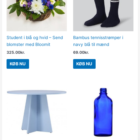
Student i blå og hvid – Send
Bambus tennisstrømper i
blomster med Bloomit
navy blå til mænd
325.00
kr.
69.00
kr.
KØB NU
KØB NU