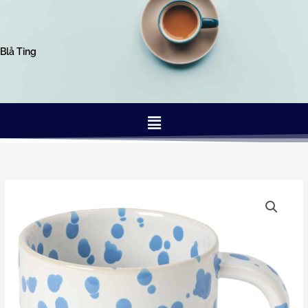
Gå
til
indholdet
Blå Ting
Menu