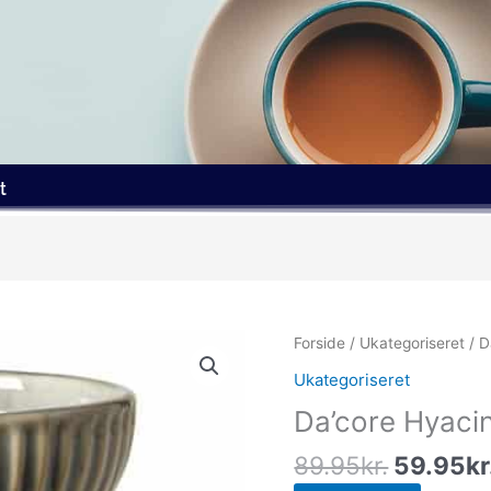
t
Den
Forside
/
Ukategoriseret
/ D
oprindel
Ukategoriseret
pris
Da’core Hyacin
var:
89.95kr
89.95
kr.
59.95
kr