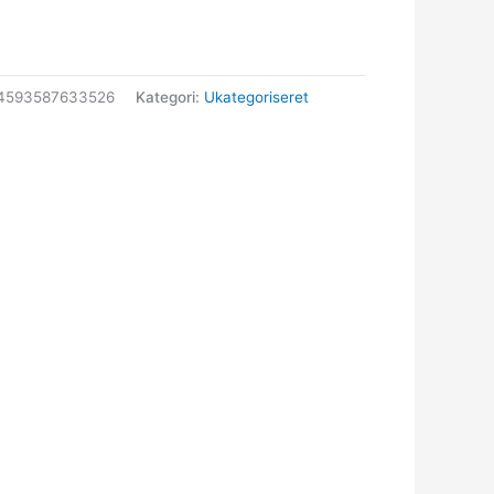
64593587633526
Kategori:
Ukategoriseret