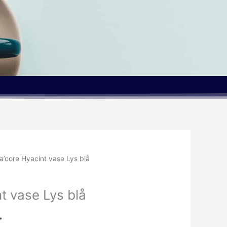
Den
a’core Hyacint vase Lys blå
ige
aktuelle
pris
t vase Lys blå
er:
..
59.95kr..
.