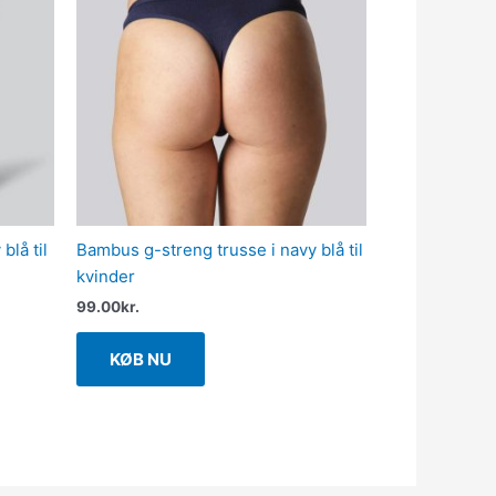
blå til
Bambus g-streng trusse i navy blå til
kvinder
99.00
kr.
KØB NU