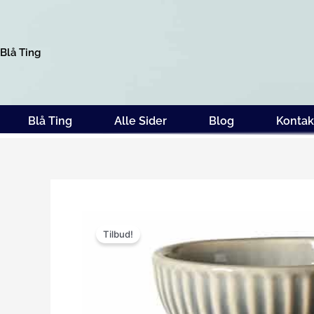
Gå
til
indholdet
Blå Ting
Blå Ting
Alle Sider
Blog
Kontak
Tilbud!