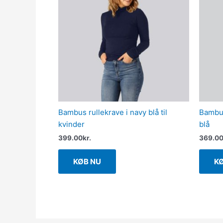
Bambus rullekrave i navy blå til
Bambus
kvinder
blå
399.00
kr.
369.0
KØB NU
K