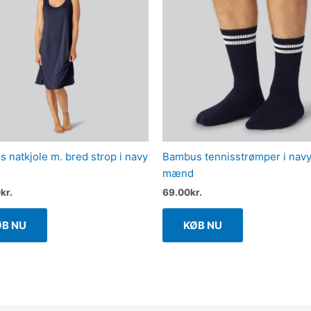
 natkjole m. bred strop i navy
Bambus tennisstrømper i navy 
mænd
0
kr.
69.00
kr.
ØB NU
KØB NU