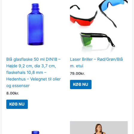
Blå glasflaske 50 ml DIN18 –
Laser Briller – Rød/Grøn/Blå
Højde 9,2 cm, dia 3,7 cm,
m. etui
flaskehals 10,8 mm –
79.00
kr.
Hedenhus – Velegnet til olier
KØB NU
og essenser
8.00
kr.
KØB NU