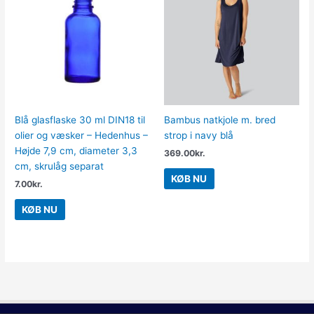
Blå glasflaske 30 ml DIN18 til
Bambus natkjole m. bred
olier og væsker – Hedenhus –
strop i navy blå
Højde 7,9 cm, diameter 3,3
369.00
kr.
cm, skrulåg separat
KØB NU
7.00
kr.
KØB NU