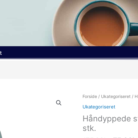
t
Den
Forside
/
Ukategoriseret
/ H
oprinde
Ukategoriseret
pris
Håndyppede stea
var:
175.00k
stk.