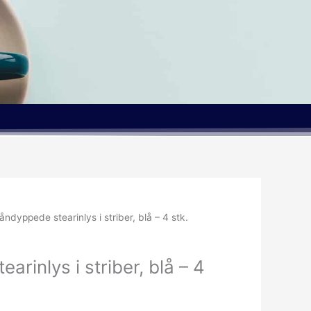
Den
åndyppede stearinlys i striber, blå – 4 stk.
lige
aktuelle
pris
rinlys i striber, blå – 4
er:
r..
75.00kr..