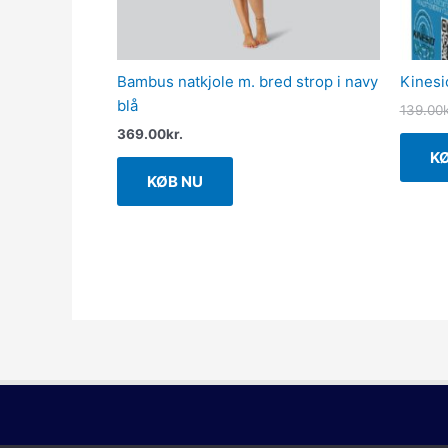
Bambus natkjole m. bred strop i navy
Kinesi
blå
139.00
k
369.00
kr.
K
KØB NU