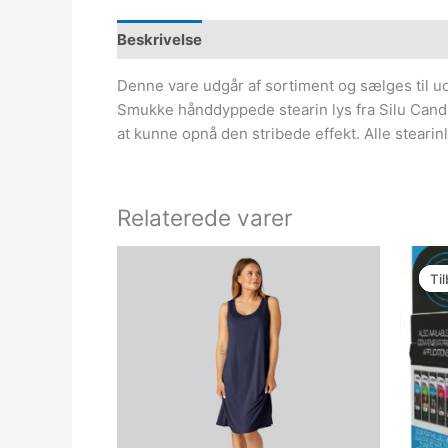
Beskrivelse
Denne vare udgår af sortiment og sælges til ud
Smukke hånddyppede stearin lys fra Silu Candl
at kunne opnå den stribede effekt. Alle stearin
Relaterede varer
Til
Til