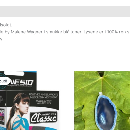
solgt.
e by Malene Wagner i smukke blå toner. Lysene er i 100% ren s
ly
Den
Den
oprindelige
aktuelle
bud!
bud!
pris
pris
var:
er:
139.00kr..
98.00kr..