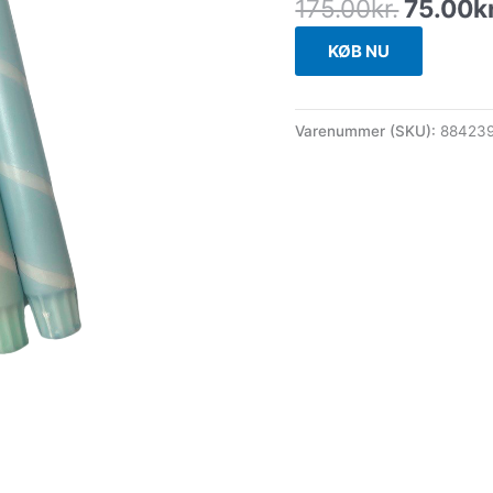
175.00
kr.
75.00
k
KØB NU
Varenummer (SKU):
88423