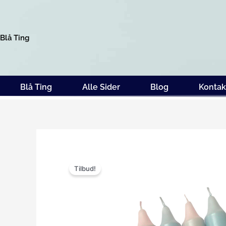
Gå
til
indholdet
Blå Ting
Blå Ting
Alle Sider
Blog
Kontak
Tilbud!