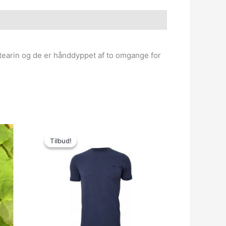
tearin og de er hånddyppet af to omgange for
Den
Den
oprindelige
aktuelle
Tilbud!
Tilbud!
pris
pris
var:
er:
300.00kr..
150.00kr..