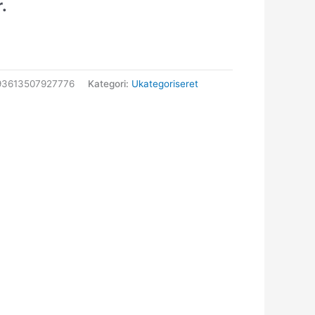
r.
93613507927776
Kategori:
Ukategoriseret