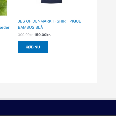
JBS OF DENMARK T-SHIRT PIQUE
skæder
BAMBUS BLÅ
300.00
kr.
150.00
kr.
KØB NU