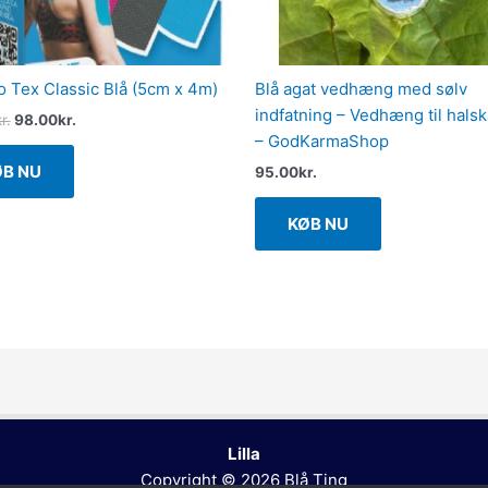
o Tex Classic Blå (5cm x 4m)
Blå agat vedhæng med sølv
indfatning – Vedhæng til hal
r.
98.00
kr.
– GodKarmaShop
ØB NU
95.00
kr.
KØB NU
Lilla
Copyright © 2026
Blå Ting