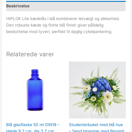
Beskrivelse
HIPLOK Lite kædelås i blå kombinerer letvægt og sikkerhed.
Den robuste kæde og flotte blå finish giver pålidelig
beskyttelse mod tyveri, perfekt til daglig cykelparkering.
Relaterede varer
Blå glasflaske 50 ml DIN18 –
Studenterbuket med blå hue
Højde 9,2 cm, dia 3,7 cm,
– Send blomster med Bloomit