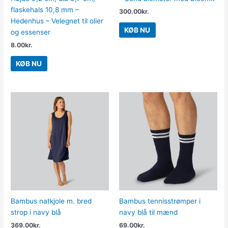
flaskehals 10,8 mm –
300.00
kr.
Hedenhus – Velegnet til olier
KØB NU
og essenser
8.00
kr.
KØB NU
Bambus natkjole m. bred
Bambus tennisstrømper i
strop i navy blå
navy blå til mænd
369.00
kr.
69.00
kr.