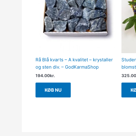
Rå Blå kvarts – A kvalitet – krystaller
Studen
og sten div. – GodKarmaShop
blomst
194.00
kr.
325.0
KØB NU
K