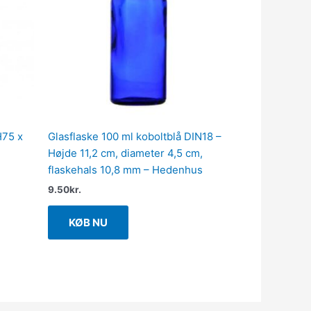
H75 x
Glasflaske 100 ml koboltblå DIN18 –
Højde 11,2 cm, diameter 4,5 cm,
flaskehals 10,8 mm – Hedenhus
9.50
kr.
KØB NU