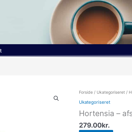
t
Forside
/
Ukategoriseret
/ H
Ukategoriseret
Hortensia – af
279.00
kr.