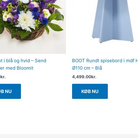
t i blå og hvid – Send
BOOT Rundt spisebord i mdf 
er med Bloomit
Ø110 cm – Blå
0
kr.
4,499.00
kr.
ØB NU
KØB NU