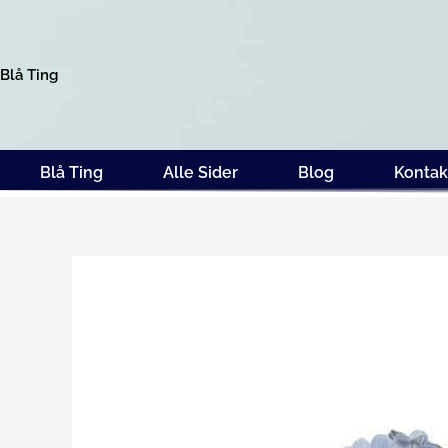
Gå
til
indholdet
Blå Ting
Blå Ting
Alle Sider
Blog
Kontak