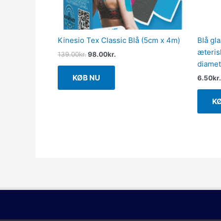
Kinesio Tex Classic Blå (5cm x 4m)
Blå gla
æteris
139.00
kr.
98.00
kr.
diamet
KØB NU
6.50
kr.
K