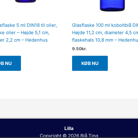
sflaske 5 ml DIN18 til olier,
Glasflaske 100 ml koboltblå D
ke olier – Højde 5,1 cm,
Højde 11,2 cm, diameter 4,5 c
er 2,2 cm – Hedenhus
flaskehals 10,8 mm – Hedenh
9.50
kr.
ØB NU
KØB NU
Lilla
Copyright © 2026
Blå Ting