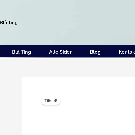
Gå
til
indholdet
Blå Ting
Blå Ting
Alle Sider
Blog
Kontak
Tilbud!