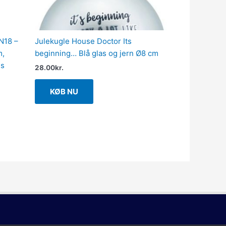
IN18 –
Julekugle House Doctor Its
m,
beginning… Blå glas og jern Ø8 cm
us
28.00
kr.
KØB NU