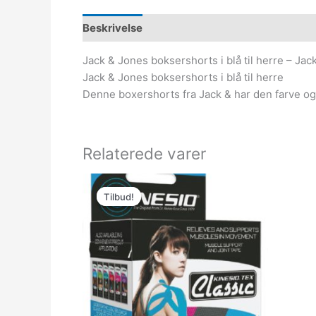
Beskrivelse
Jack & Jones boksershorts i blå til herre – Jack
Jack & Jones boksershorts i blå til herre
Denne boxershorts fra Jack & har den farve 
Relaterede varer
Den
Den
oprindelige
aktuelle
Tilbud!
Tilbud!
pris
pris
var:
er:
139.00kr..
98.00kr..