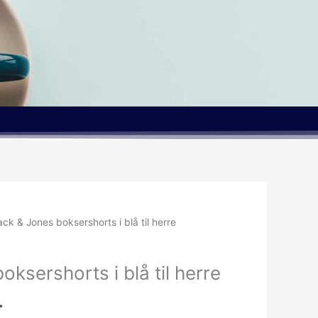
Den
ack & Jones boksershorts i blå til herre
ige
aktuelle
pris
oksershorts i blå til herre
er:
..
89.95kr..
.