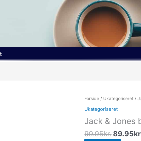
t
Den
Forside
/
Ukategoriseret
/ J
oprindel
Ukategoriseret
pris
Jack & Jones b
var:
99.95kr
99.95
kr.
89.95
kr