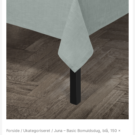
Forside
/
Ukategoriseret
/ Juna – Basic Bomuldsdug, blå, 150 x