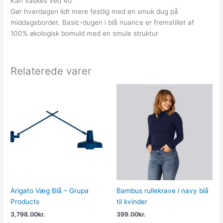
Kan vaskes ved 40°
Gør hverdagen lidt mere festlig med en smuk dug på
middagsbordet. Basic-dugen i blå nuance er fremstillet af
100% økologisk bomuld med en smule struktur
Relaterede varer
Arigato Væg Blå – Grupa
Bambus rullekrave i navy blå
Products
til kvinder
3,798.00
kr.
399.00
kr.