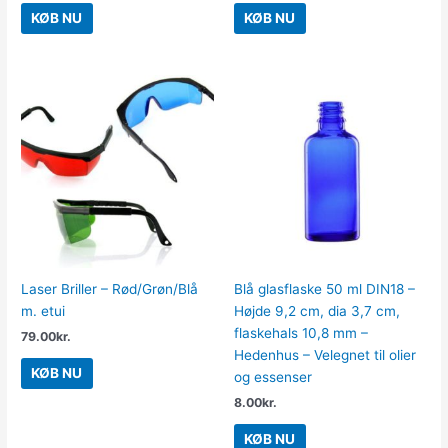
KØB NU
KØB NU
Laser Briller – Rød/Grøn/Blå
Blå glasflaske 50 ml DIN18 –
m. etui
Højde 9,2 cm, dia 3,7 cm,
flaskehals 10,8 mm –
79.00
kr.
Hedenhus – Velegnet til olier
KØB NU
og essenser
8.00
kr.
KØB NU