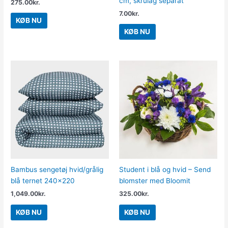
cm, skrulåg separat
275.00
kr.
7.00
kr.
KØB NU
KØB NU
Bambus sengetøj hvid/grålig
Student i blå og hvid – Send
blå ternet 240×220
blomster med Bloomit
1,049.00
kr.
325.00
kr.
KØB NU
KØB NU