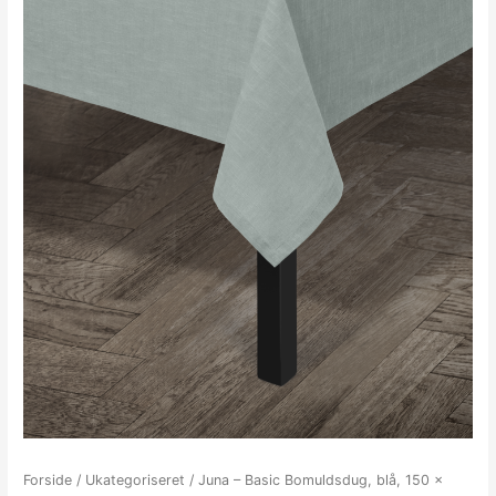
Forside
/
Ukategoriseret
/ Juna – Basic Bomuldsdug, blå, 150 x