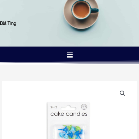
Gå
til
indholdet
Blå Ting
Menu