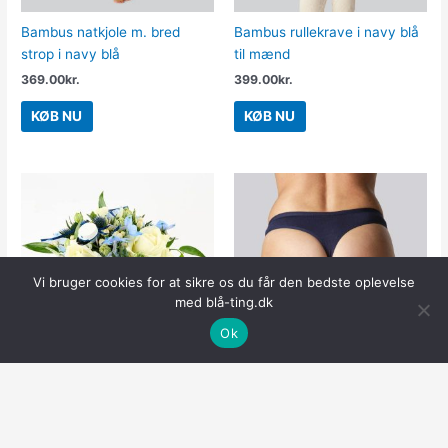
Bambus natkjole m. bred
Bambus rullekrave i navy blå
strop i navy blå
til mænd
369.00
kr.
399.00
kr.
KØB NU
KØB NU
Vi bruger cookies for at sikre os du får den bedste oplevelse
med blå-ting.dk
Ok
Skøn blå student
Bambus g-streng trusse i
blomsteræske – Send
navy blå til kvinder
blomster med Bloomit
99.00
kr.