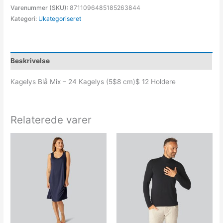
Varenummer (SKU):
8711096485185263844
Kategori:
Ukategoriseret
Beskrivelse
Kagelys Blå Mix – 24 Kagelys (5$8 cm)$ 12 Holdere
Relaterede varer