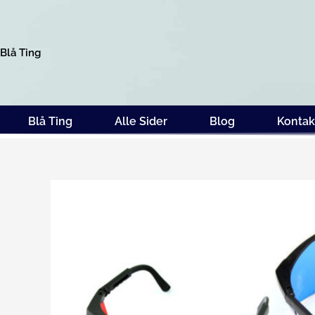
Gå
til
indholdet
Blå Ting
Blå Ting
Alle Sider
Blog
Kontak