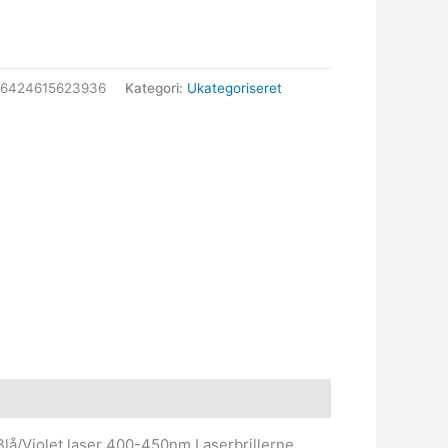
86424615623936
Kategori:
Ukategoriseret
 Blå/Violet laser 400-450nm Laserbrillerne