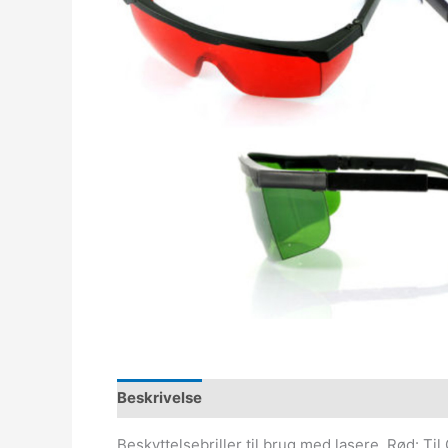
Beskrivelse
Beskyttelsebriller til brug med lasere. Rød: Ti