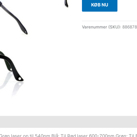
KØB NU
Varenummer (SKU):
88687
l Grøn laser op til 540nm Blå: Til Rød laser 600-700nm Grøn: Til