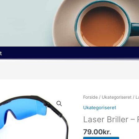
t
Forside
/
Ukategoriseret
/ L
Ukategoriseret
Laser Briller –
79.00
kr.