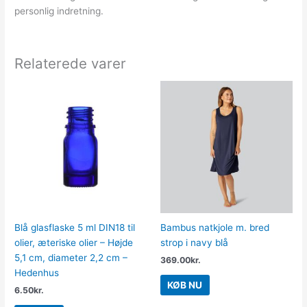
personlig indretning.
Relaterede varer
Blå glasflaske 5 ml DIN18 til
Bambus natkjole m. bred
olier, æteriske olier – Højde
strop i navy blå
5,1 cm, diameter 2,2 cm –
369.00
kr.
Hedenhus
KØB NU
6.50
kr.