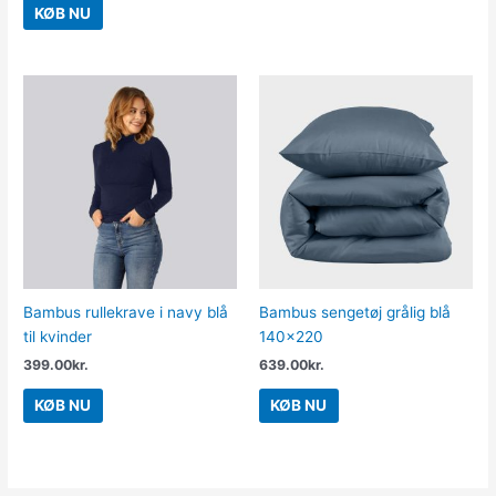
KØB NU
Bambus rullekrave i navy blå
Bambus sengetøj grålig blå
til kvinder
140×220
399.00
kr.
639.00
kr.
KØB NU
KØB NU