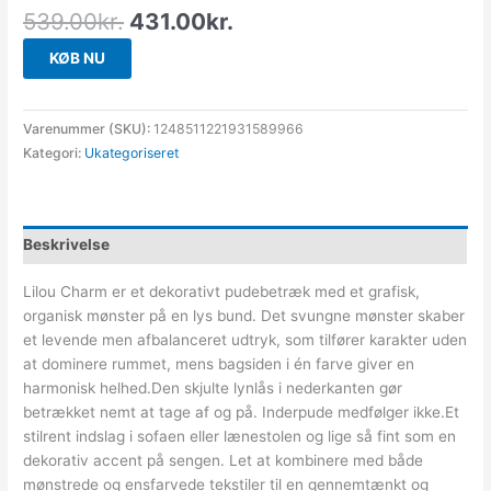
539.00
kr.
431.00
kr.
KØB NU
Varenummer (SKU):
1248511221931589966
Kategori:
Ukategoriseret
Beskrivelse
Lilou Charm er et dekorativt pudebetræk med et grafisk,
organisk mønster på en lys bund. Det svungne mønster skaber
et levende men afbalanceret udtryk, som tilfører karakter uden
at dominere rummet, mens bagsiden i én farve giver en
harmonisk helhed.Den skjulte lynlås i nederkanten gør
betrækket nemt at tage af og på. Inderpude medfølger ikke.Et
stilrent indslag i sofaen eller lænestolen og lige så fint som en
dekorativ accent på sengen. Let at kombinere med både
mønstrede og ensfarvede tekstiler til en gennemtænkt og