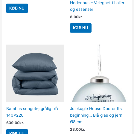
Hedenhus – Velegnet til olier
KØB NU
og essenser
8.00
kr.
KØB NU
Bambus sengetøj grålig blå
Julekugle House Doctor Its
140×220
beginning… Blå glas og jern
Ø8 cm
639.00
kr.
28.00
kr.
KØB NU