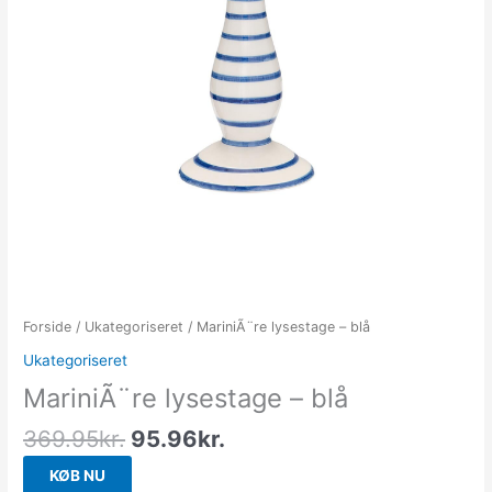
Forside
/
Ukategoriseret
/ MariniÃ¨re lysestage – blå
Ukategoriseret
MariniÃ¨re lysestage – blå
369.95
kr.
95.96
kr.
KØB NU