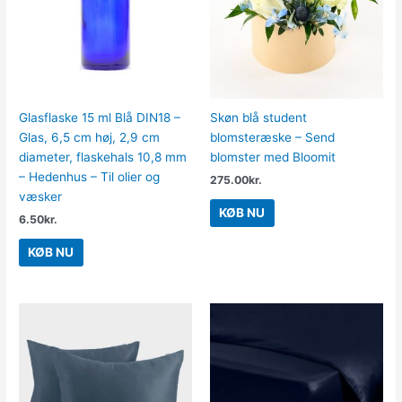
Glasflaske 15 ml Blå DIN18 –
Skøn blå student
Glas, 6,5 cm høj, 2,9 cm
blomsteræske – Send
diameter, flaskehals 10,8 mm
blomster med Bloomit
– Hedenhus – Til olier og
275.00
kr.
væsker
KØB NU
6.50
kr.
KØB NU