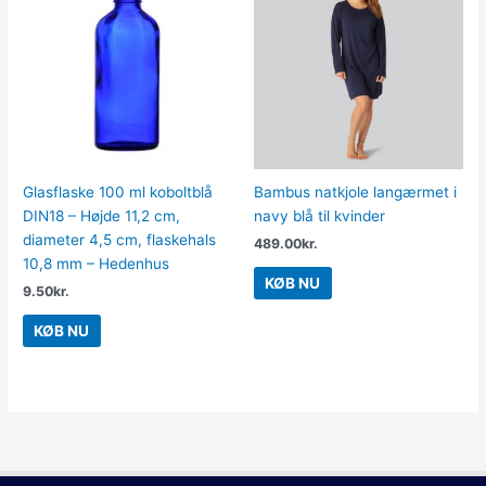
Glasflaske 100 ml koboltblå
Bambus natkjole langærmet i
DIN18 – Højde 11,2 cm,
navy blå til kvinder
diameter 4,5 cm, flaskehals
489.00
kr.
10,8 mm – Hedenhus
KØB NU
9.50
kr.
KØB NU