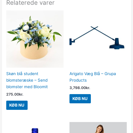
Relaterede varer
Skøn blå student
Arigato Væg Blå – Grupa
blomsteræske – Send
Products
blomster med Bloomit
3,798.00
kr.
275.00
kr.
KØB NU
KØB NU