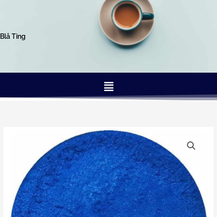
Gå
til
indholdet
Blå Ting
Menu