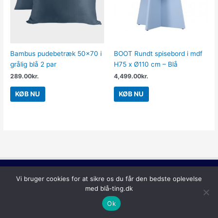
Bambus pudebetræk 50×70 i
BOOT Rundt spisebord i mdf
grålig blå 2 par
H75 x Ø110 cm – Blå
289.00
kr.
4,499.00
kr.
KØB NU
KØB NU
Lilla
Vi bruger cookies for at sikre os du får den bedste oplevelse
Copyright © 2026
Blå Ting
med blå-ting.dk
Ok