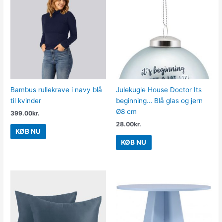
Bambus rullekrave i navy blå
Julekugle House Doctor Its
til kvinder
beginning… Blå glas og jern
Ø8 cm
399.00
kr.
28.00
kr.
KØB NU
KØB NU