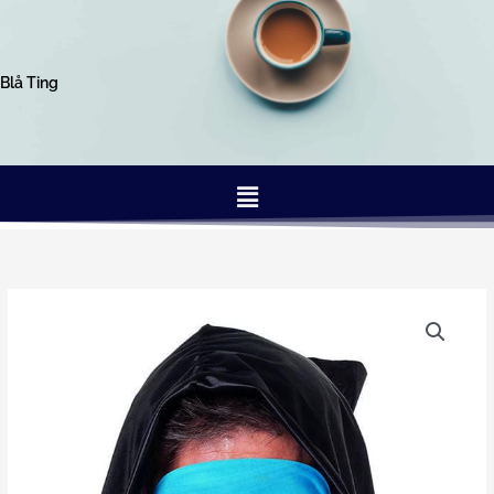
Gå
til
indholdet
Blå Ting
Menu