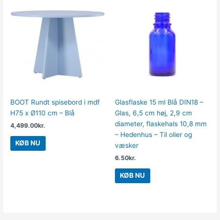
BOOT Rundt spisebord i mdf
Glasflaske 15 ml Blå DIN18 –
H75 x Ø110 cm – Blå
Glas, 6,5 cm høj, 2,9 cm
diameter, flaskehals 10,8 mm
4,499.00
kr.
– Hedenhus – Til olier og
KØB NU
væsker
6.50
kr.
KØB NU