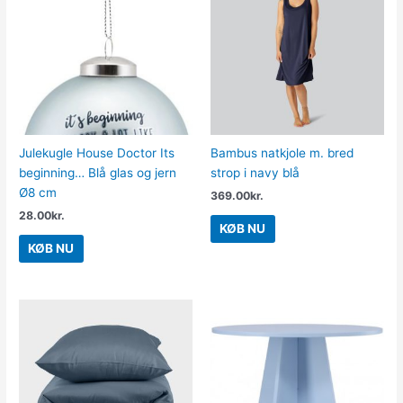
Julekugle House Doctor Its
Bambus natkjole m. bred
beginning… Blå glas og jern
strop i navy blå
Ø8 cm
369.00
kr.
28.00
kr.
KØB NU
KØB NU