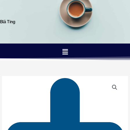
Gå
til
indholdet
Blå Ting
Menu