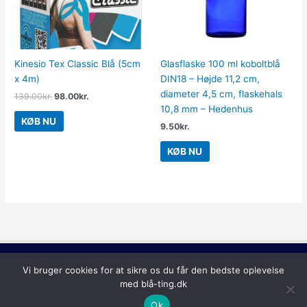
Kinesio Tex Classic Blå (5cm
Glasflaske 100 ml koboltblå
x 4m)
DIN18 – Højde 11,2 cm,
diameter 4,5 cm, flaskehals
139.00
kr.
98.00
kr.
10,8 mm – Hedenhus
KØB NU
9.50
kr.
KØB NU
Lilla
Vi bruger cookies for at sikre os du får den bedste oplevelse
Copyright © 2026
Blå Ting
med blå-ting.dk
Ok