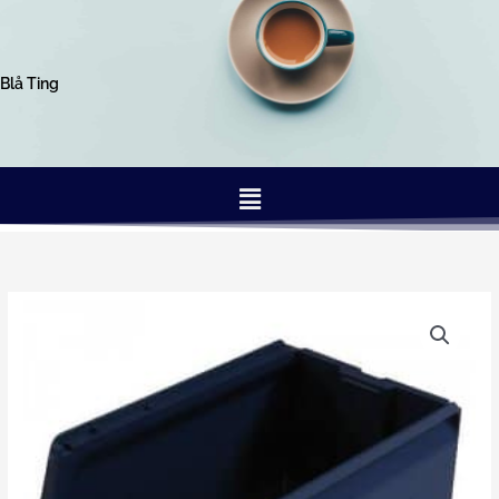
Gå
til
indholdet
Blå Ting
Menu