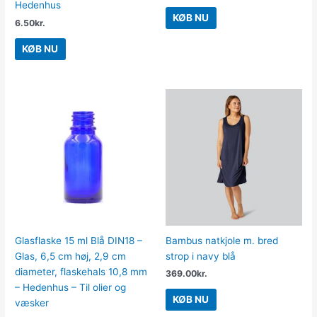
Hedenhus
KØB NU
6.50
kr.
KØB NU
Glasflaske 15 ml Blå DIN18 –
Bambus natkjole m. bred
Glas, 6,5 cm høj, 2,9 cm
strop i navy blå
diameter, flaskehals 10,8 mm
369.00
kr.
– Hedenhus – Til olier og
KØB NU
væsker