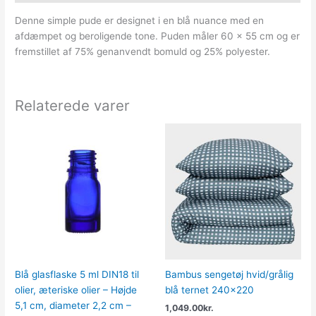
Denne simple pude er designet i en blå nuance med en
afdæmpet og beroligende tone. Puden måler 60 x 55 cm og er
fremstillet af 75% genanvendt bomuld og 25% polyester.
Relaterede varer
Blå glasflaske 5 ml DIN18 til
Bambus sengetøj hvid/grålig
olier, æteriske olier – Højde
blå ternet 240×220
5,1 cm, diameter 2,2 cm –
1,049.00
kr.