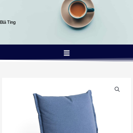
Gå
til
indholdet
Blå Ting
Menu