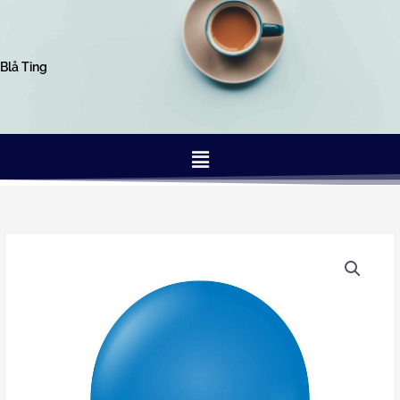
Gå
til
indholdet
Blå Ting
Menu