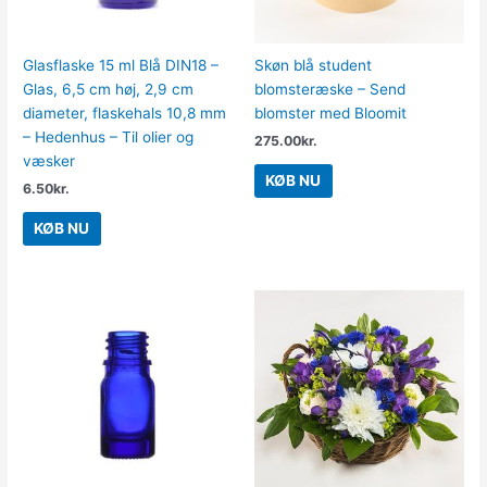
Glasflaske 15 ml Blå DIN18 –
Skøn blå student
Glas, 6,5 cm høj, 2,9 cm
blomsteræske – Send
diameter, flaskehals 10,8 mm
blomster med Bloomit
– Hedenhus – Til olier og
275.00
kr.
væsker
KØB NU
6.50
kr.
KØB NU