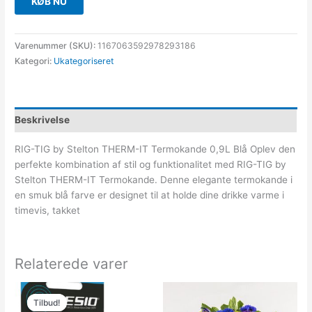
KØB NU
Varenummer (SKU):
1167063592978293186
Kategori:
Ukategoriseret
Beskrivelse
RIG-TIG by Stelton THERM-IT Termokande 0,9L Blå Oplev den
perfekte kombination af stil og funktionalitet med RIG-TIG by
Stelton THERM-IT Termokande. Denne elegante termokande i
en smuk blå farve er designet til at holde dine drikke varme i
timevis, takket
Relaterede varer
Den
Den
oprindelige
aktuelle
Tilbud!
Tilbud!
pris
pris