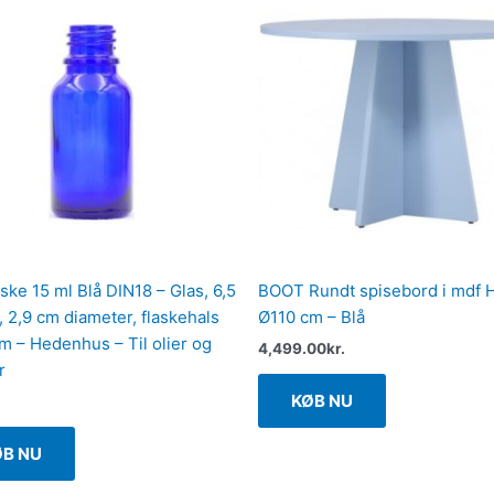
ske 15 ml Blå DIN18 – Glas, 6,5
BOOT Rundt spisebord i mdf 
, 2,9 cm diameter, flaskehals
Ø110 cm – Blå
m – Hedenhus – Til olier og
4,499.00
kr.
r
KØB NU
ØB NU