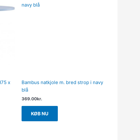
H75 x
Bambus natkjole m. bred strop i navy
blå
369.00
kr.
KØB NU