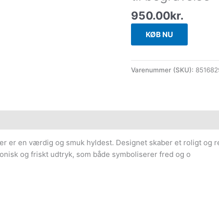
950.00
kr.
KØB NU
Varenummer (SKU):
851682
 er en værdig og smuk hyldest. Designet skaber et roligt og resp
onisk og friskt udtryk, som både symboliserer fred og o