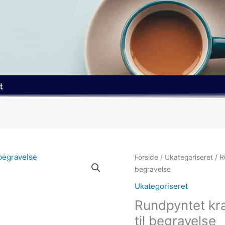
t
Forside
/
Ukategoriseret
/ R
begravelse
Ukategoriseret
Rundpyntet kra
til begravelse