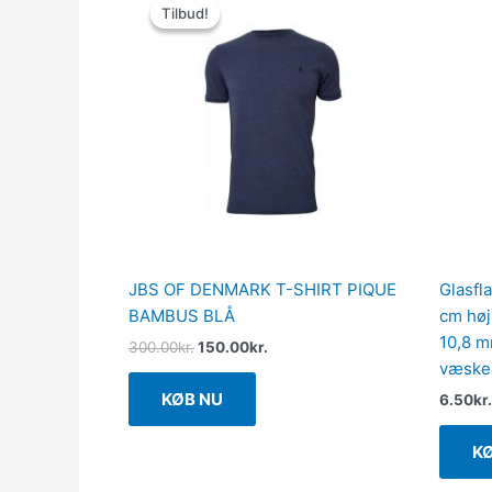
oprindelige
aktuelle
Tilbud!
Tilbud!
pris
pris
var:
er:
300.00kr..
150.00kr..
JBS OF DENMARK T-SHIRT PIQUE
Glasfla
BAMBUS BLÅ
cm høj
10,8 m
300.00
kr.
150.00
kr.
væske
KØB NU
6.50
kr.
K