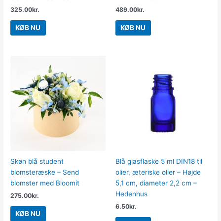
325.00
kr.
489.00
kr.
KØB NU
KØB NU
Skøn blå student
Blå glasflaske 5 ml DIN18 til
blomsteræske – Send
olier, æteriske olier – Højde
blomster med Bloomit
5,1 cm, diameter 2,2 cm –
Hedenhus
275.00
kr.
6.50
kr.
KØB NU