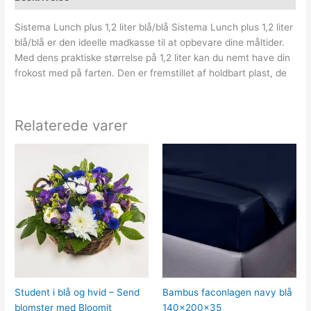
Sistema Lunch plus 1,2 liter blå/blå Sistema Lunch plus 1,2 liter
blå/blå er den ideelle madkasse til at opbevare dine måltider.
Med dens praktiske størrelse på 1,2 liter kan du nemt have din
frokost med på farten. Den er fremstillet af holdbart plast, de
Relaterede varer
Student i blå og hvid – Send
Bambus faconlagen navy blå
blomster med Bloomit
140x200x35