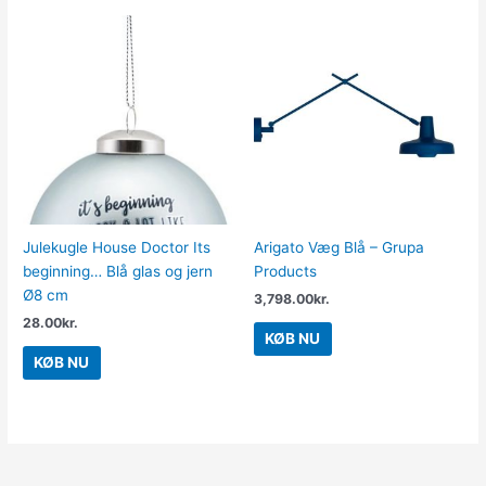
Julekugle House Doctor Its
Arigato Væg Blå – Grupa
beginning… Blå glas og jern
Products
Ø8 cm
3,798.00
kr.
28.00
kr.
KØB NU
KØB NU