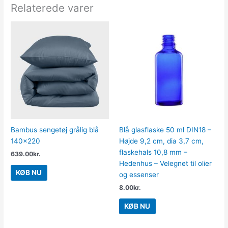
Relaterede varer
Bambus sengetøj grålig blå
Blå glasflaske 50 ml DIN18 –
140×220
Højde 9,2 cm, dia 3,7 cm,
flaskehals 10,8 mm –
639.00
kr.
Hedenhus – Velegnet til olier
KØB NU
og essenser
8.00
kr.
KØB NU