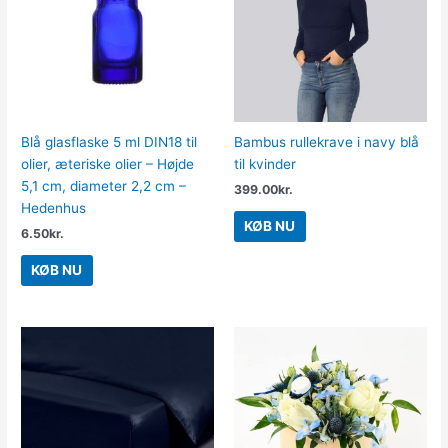
Blå glasflaske 5 ml DIN18 til
Bambus rullekrave i navy blå
olier, æteriske olier – Højde
til kvinder
5,1 cm, diameter 2,2 cm –
399.00
kr.
Hedenhus
KØB NU
6.50
kr.
KØB NU