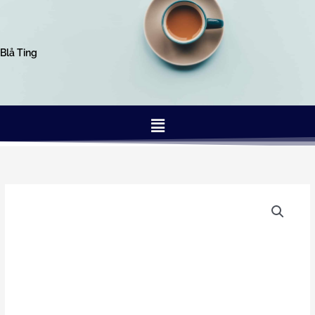
Gå
til
indholdet
Blå Ting
Menu