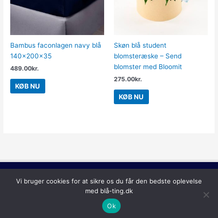
Bambus faconlagen navy blå
Skøn blå student
140x200x35
blomsteræske – Send
blomster med Bloomit
489.00
kr.
275.00
kr.
KØB NU
KØB NU
Lilla
Vi bruger cookies for at sikre os du får den bedste oplevelse
Copyright © 2026
Blå Ting
med blå-ting.dk
Ok