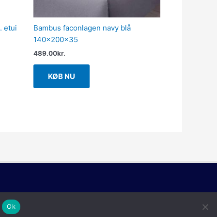
. etui
Bambus faconlagen navy blå
140x200x35
489.00
kr.
KØB NU
Ok