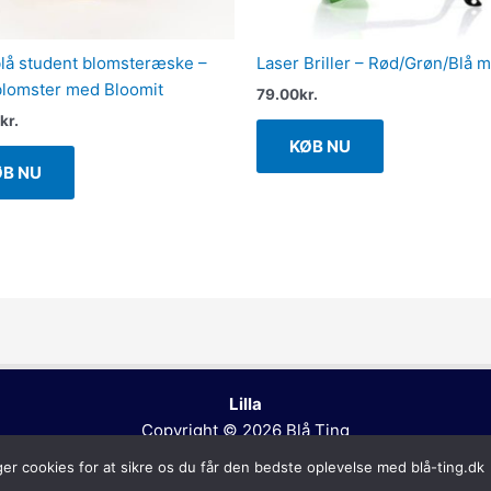
lå student blomsteræske –
Laser Briller – Rød/Grøn/Blå m
lomster med Bloomit
79.00
kr.
kr.
KØB NU
ØB NU
Lilla
Copyright © 2026
Blå Ting
ger cookies for at sikre os du får den bedste oplevelse med blå-ting.dk