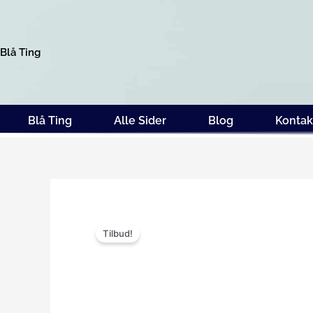
Gå
til
indholdet
Blå Ting
Blå Ting
Alle Sider
Blog
Kontak
Tilbud!