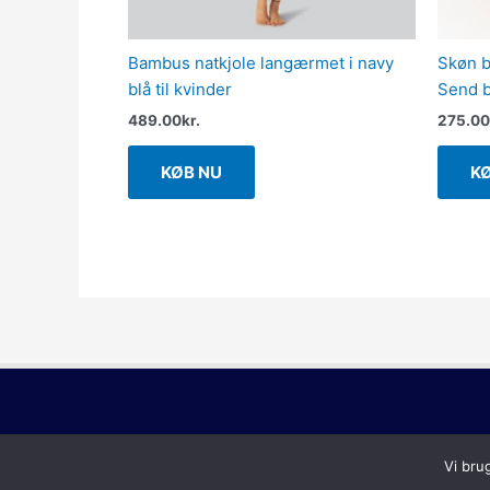
Bambus natkjole langærmet i navy
Skøn b
blå til kvinder
Send b
489.00
kr.
275.00
KØB NU
K
Vi bru