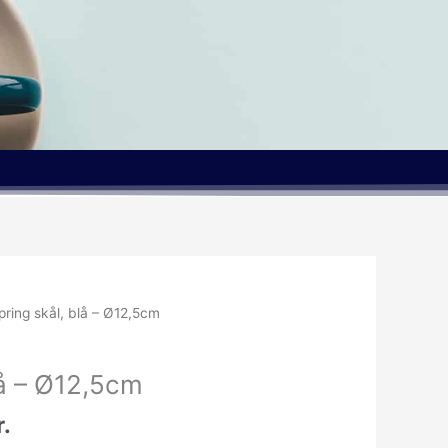
Den
pring skål, blå – Ø12,5cm
lige
aktuelle
pris
lå – Ø12,5cm
er:
r..
47.96kr..
r.