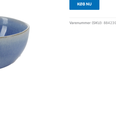
KØB NU
Varenummer (SKU):
88423