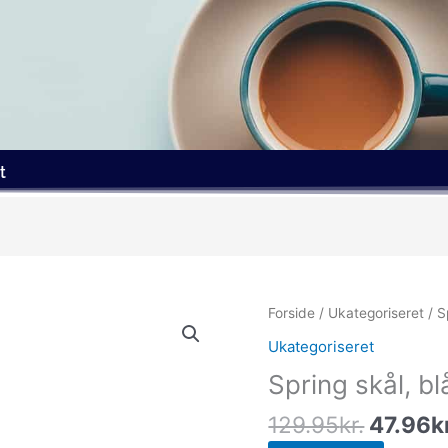
t
Den
Forside
/
Ukategoriseret
/ S
oprinde
Ukategoriseret
pris
Spring skål, b
var:
129.95k
129.95
kr.
47.96
k