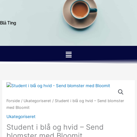
Gå
til
indholdet
Blå Ting
Menu
Forside
/
Ukategoriseret
/ Student i blå og hvid – Send blomster
med Bloomit
Ukategoriseret
Student i blå og hvid – Send
blomster med Bloomit