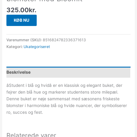
325.00
kr.
KØB NU
Varenummer (SKU):
8516824782336371613
Kategori:
Ukategoriseret
Beskrivelse
âStudent i blå og hvidâ er en klassisk og elegant buket, der
fejrer den blå hue og markerer studentens store milepæl.
Denne buket er nøje sammensat med sæsonens friskeste
blomster i harmoniske blå og hvide nuancer, der symboliserer
ro, succes og fest.
Relaterede varer