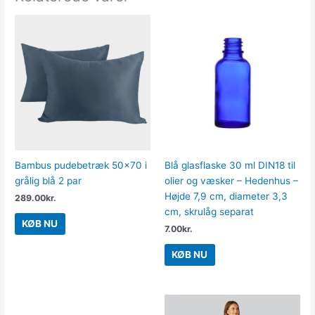
Bambus pudebetræk 50×70 i
Blå glasflaske 30 ml DIN18 til
grålig blå 2 par
olier og væsker – Hedenhus –
Højde 7,9 cm, diameter 3,3
289.00
kr.
cm, skrulåg separat
KØB NU
7.00
kr.
KØB NU