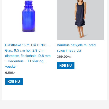
Glasflaske 15 ml Blå DIN18 –
Bambus natkjole m. bred
Glas, 6,5 cm høj, 2,9 cm
strop i navy blå
diameter, flaskehals 10,8 mm
369.00
kr.
– Hedenhus – Til olier og
KØB NU
væsker
6.50
kr.
KØB NU