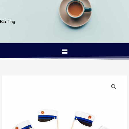
Gå
til
indholdet
Blå Ting
Menu