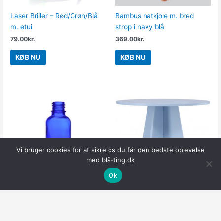
Laser Briller – Rød/Grøn/Blå
Bambus natkjole m. bred
m. etui
strop i navy blå
79.00
kr.
369.00
kr.
KØB NU
KØB NU
Vi bruger cookies for at sikre os du får den bedste oplevelse
med blå-ting.dk
Ok
Blå glasflaske 30 ml DIN18 til
BOOT Rundt spisebord i mdf
olier og væsker – Hedenhus –
H75 x Ø110 cm – Blå
Højde 7,9 cm, diameter 3,3
4,499.00
kr.