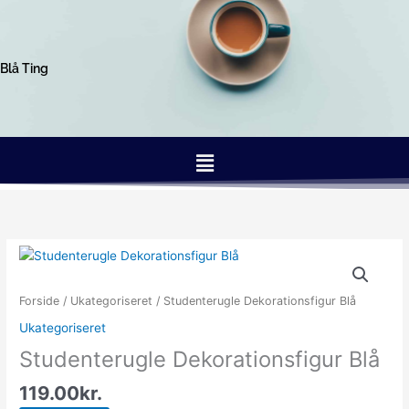
Gå
til
indholdet
Blå Ting
Menu
Forside
/
Ukategoriseret
/ Studenterugle Dekorationsfigur Blå
Ukategoriseret
Studenterugle Dekorationsfigur Blå
119.00
kr.