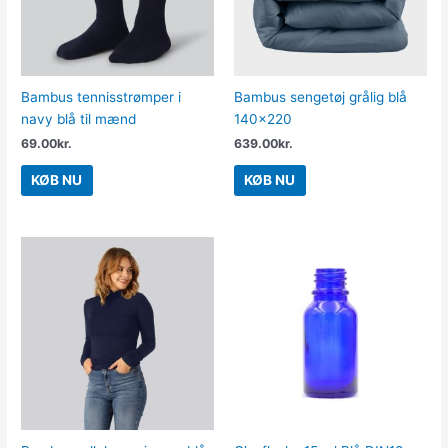
Bambus tennisstrømper i
Bambus sengetøj grålig blå
navy blå til mænd
140×220
69.00
kr.
639.00
kr.
KØB NU
KØB NU