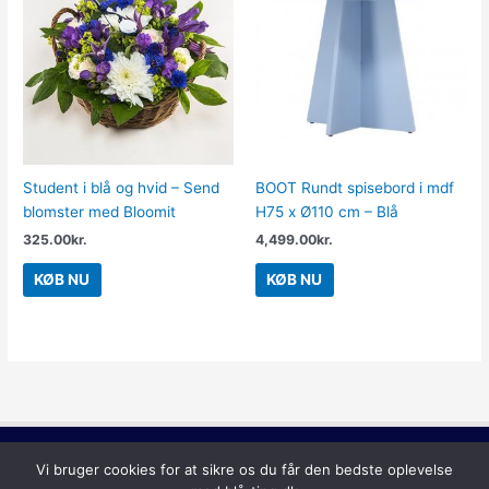
Student i blå og hvid – Send
BOOT Rundt spisebord i mdf
blomster med Bloomit
H75 x Ø110 cm – Blå
325.00
kr.
4,499.00
kr.
KØB NU
KØB NU
Lilla
Vi bruger cookies for at sikre os du får den bedste oplevelse
Copyright © 2026
Blå Ting