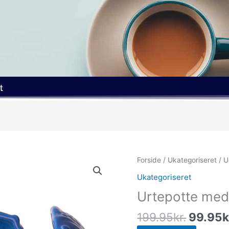
t
Den
Forside
/
Ukategoriseret
/ U
oprinde
Ukategoriseret
pris
Urtepotte med 
var:
199.95k
199.95
kr.
99.95
k