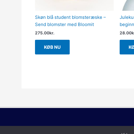
Skøn blå student blomsteræske –
Juleku
Send blomster med Bloomit
beginn
275.00
kr.
28.00
k
KØB NU
K