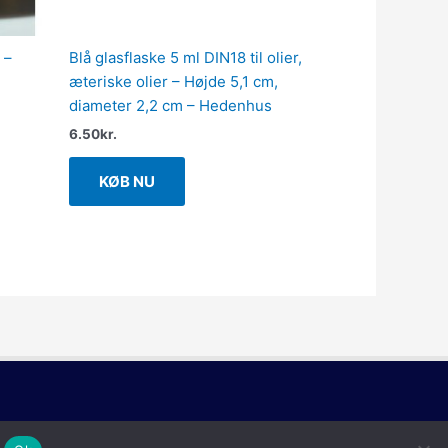
 –
Blå glasflaske 5 ml DIN18 til olier,
æteriske olier – Højde 5,1 cm,
diameter 2,2 cm – Hedenhus
6.50
kr.
KØB NU