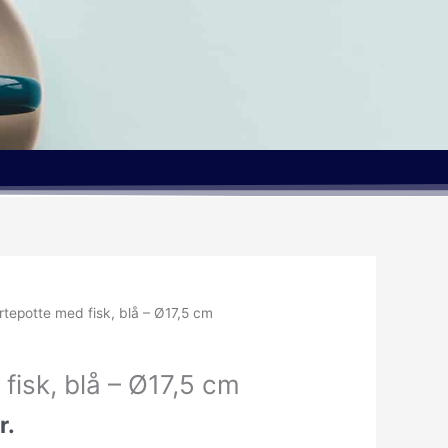
Den
rtepotte med fisk, blå – Ø17,5 cm
lige
aktuelle
pris
fisk, blå – Ø17,5 cm
er:
r..
99.95kr..
r.