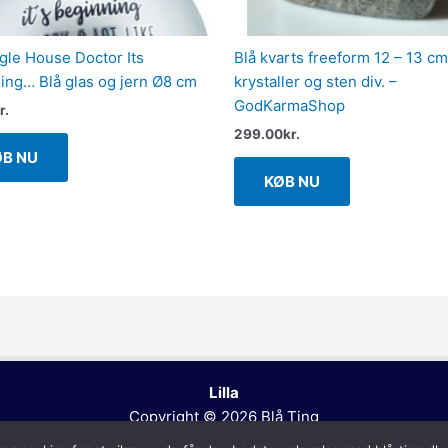
gle House Doctor Its
Blå kvarts freeform 12 – 13 cm
ing… Blå glas og jern Ø8 cm
krystaller og sten div. –
GodKarmaShop
r.
299.00
kr.
ØB NU
KØB NU
Lilla
Copyright © 2026
Blå Ting