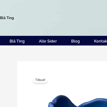
Gå
til
indholdet
Blå Ting
Blå Ting
Alle Sider
Blog
Kontak
Tilbud!