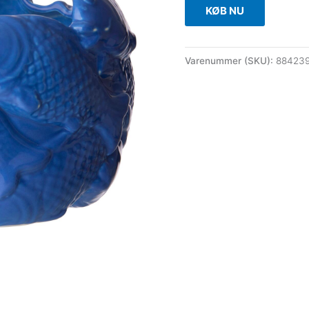
KØB NU
Varenummer (SKU):
88423