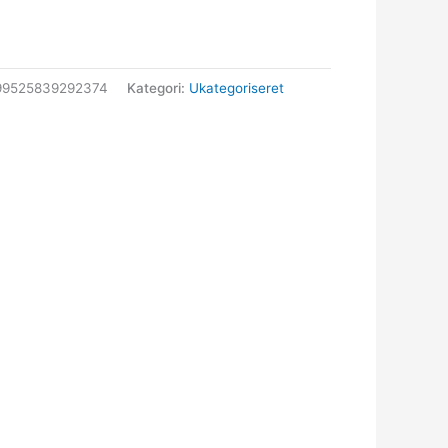
99525839292374
Kategori:
Ukategoriseret