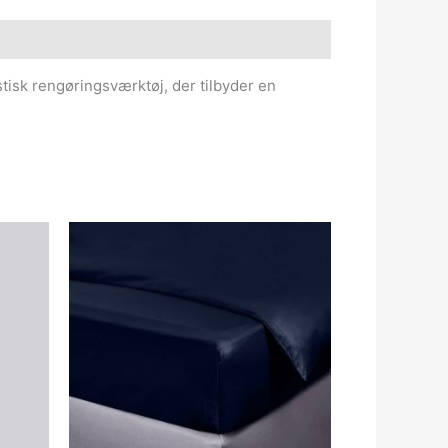
stisk rengøringsværktøj, der tilbyder en