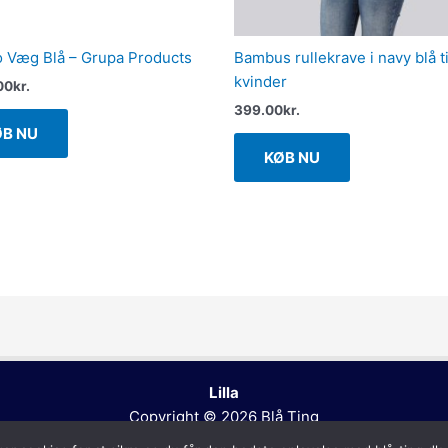
o Væg Blå – Grupa Products
Bambus rullekrave i navy blå ti
kvinder
00
kr.
399.00
kr.
ØB NU
KØB NU
Lilla
Copyright © 2026
Blå Ting