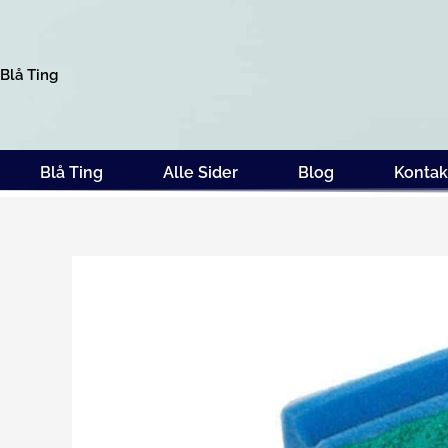
Gå
til
indholdet
Blå Ting
Blå Ting
Alle Sider
Blog
Kontak