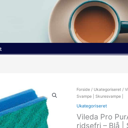
t
Forside
/
Ukategoriseret
/ V
Svampe | Skuresvampe |
Ukategoriseret
Vileda Pro Pu
ridsefri – Blå