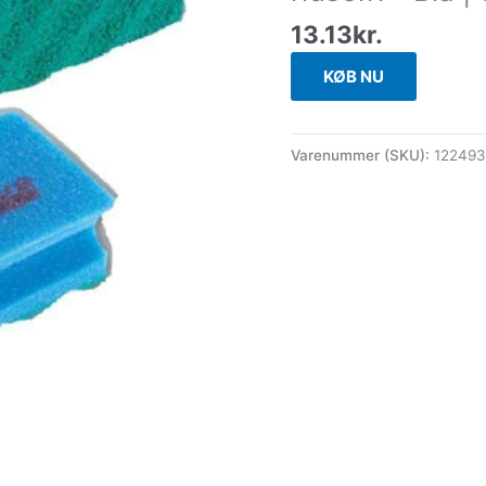
13.13
kr.
KØB NU
Varenummer (SKU):
122493