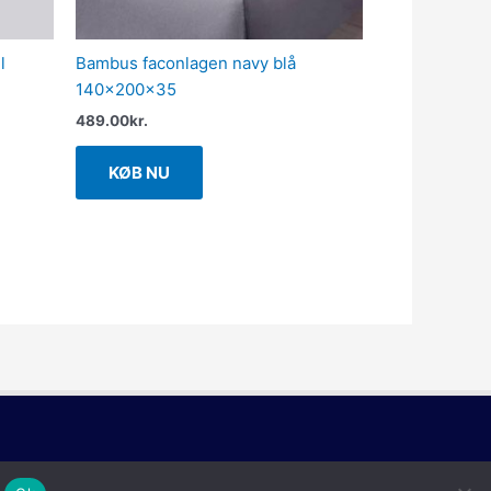
l
Bambus faconlagen navy blå
140x200x35
489.00
kr.
KØB NU