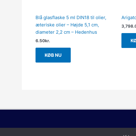
Blå glasflaske 5 ml DIN18 til olier,
Arigat
æteriske olier – Højde 5,1 cm,
3,798.
diameter 2,2 cm – Hedenhus
K
6.50
kr.
KØB NU