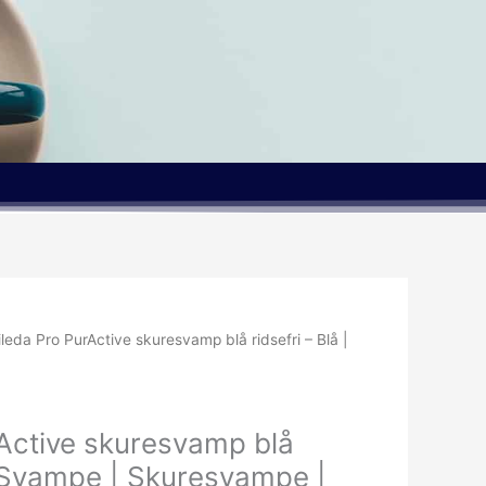
ileda Pro PurActive skuresvamp blå ridsefri – Blå |
rActive skuresvamp blå
 | Svampe | Skuresvampe |