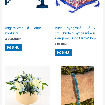
Arigato Væg Blå – Grupa
Pude til syngeskål – Blå – 20
Products
cm – Pude til syngeskåle &
klangskål – GodKarmaShop
3,798.00
kr.
219.00
kr.
KØB NU
KØB NU