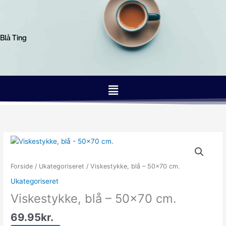
Gå
til
indholdet
Blå Ting
Menu
Forside
/
Ukategoriseret
/ Viskestykke, blå – 50×70 cm.
Ukategoriseret
Viskestykke, blå – 50×70 cm.
69.95
kr.