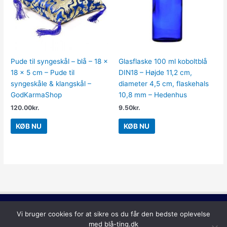
Pude til syngeskål – blå – 18 x
Glasflaske 100 ml koboltblå
18 x 5 cm – Pude til
DIN18 – Højde 11,2 cm,
syngeskåle & klangskål –
diameter 4,5 cm, flaskehals
GodKarmaShop
10,8 mm – Hedenhus
120.00
kr.
9.50
kr.
KØB NU
KØB NU
Lilla
Vi bruger cookies for at sikre os du får den bedste oplevelse
Copyright © 2026
Blå Ting
med blå-ting.dk