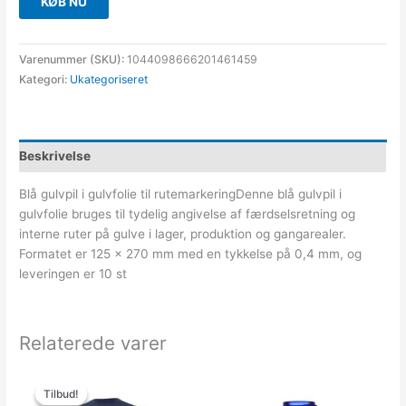
KØB NU
Varenummer (SKU):
1044098666201461459
Kategori:
Ukategoriseret
Beskrivelse
Blå gulvpil i gulvfolie til rutemarkeringDenne blå gulvpil i
gulvfolie bruges til tydelig angivelse af færdselsretning og
interne ruter på gulve i lager, produktion og gangarealer.
Formatet er 125 x 270 mm med en tykkelse på 0,4 mm, og
leveringen er 10 st
Relaterede varer
Den
Den
oprindelige
aktuelle
Tilbud!
Tilbud!
pris
pris