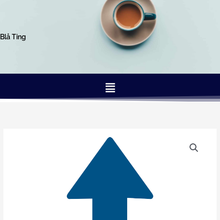
Gå
til
indholdet
Blå Ting
Menu