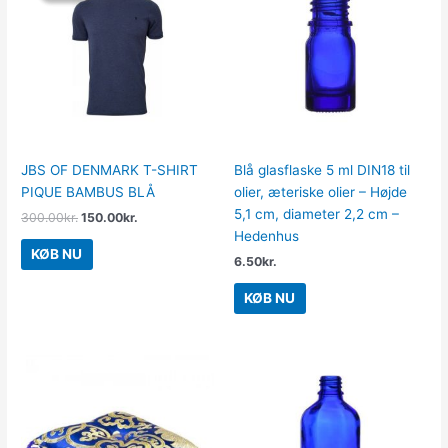
var:
er:
300.00kr..
150.00kr..
JBS OF DENMARK T-SHIRT
Blå glasflaske 5 ml DIN18 til
PIQUE BAMBUS BLÅ
olier, æteriske olier – Højde
5,1 cm, diameter 2,2 cm –
300.00
kr.
150.00
kr.
Hedenhus
KØB NU
6.50
kr.
KØB NU