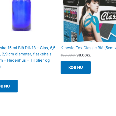
ske 15 ml Blå DIN18 – Glas, 6,5
Kinesio Tex Classic Blå (5cm 
, 2,9 cm diameter, flaskehals
139.00
kr.
98.00
kr.
m – Hedenhus – Til olier og
r
KØB NU
ØB NU