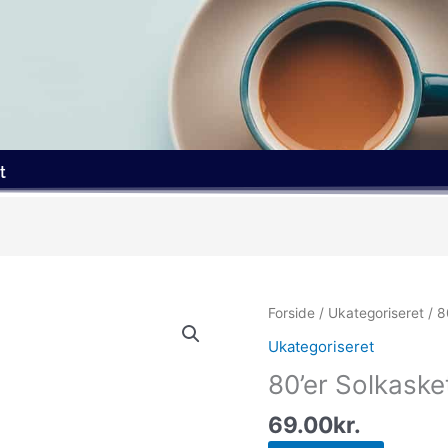
t
Forside
/
Ukategoriseret
/ 8
Ukategoriseret
80’er Solkaske
69.00
kr.