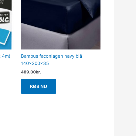
x 4m)
Bambus faconlagen navy blå
140x200x35
489.00
kr.
KØB NU