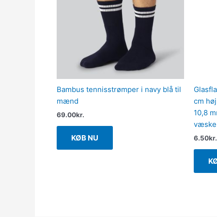
Bambus tennisstrømper i navy blå til
Glasfla
mænd
cm høj
10,8 m
69.00
kr.
væske
KØB NU
6.50
kr.
K