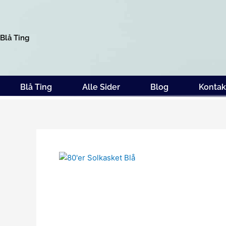
Gå
til
indholdet
Blå Ting
Blå Ting
Alle Sider
Blog
Kontak